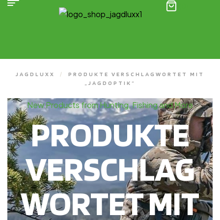
(0)
JAGDLUXX
/
PRODUKTE VERSCHLAGWORTET MIT
„JAGDOPTIK“
New Products from Hunting, Fishing and More
PRODUKTE
VERSCHLAG
WORTET MIT