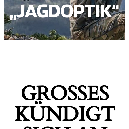
„JAGDOPTIK“
GROSSES K
ÜNDIGT S