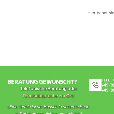
Hier bahnt si
BERATUNG GEWÜNSCHT?
TELEF
+49 (0
Telefonische Beratung oder
+49 (0
Terminabsprache vor Ort!
Ohne Termin ist der Besuch in unserem Shop
in Dorfchemnitz nicht immer möglich!