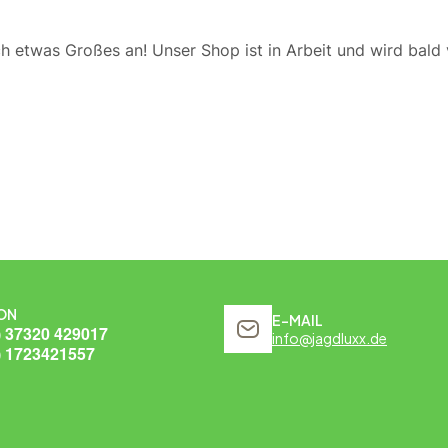
ch etwas Großes an! Unser Shop ist in Arbeit und wird bald v
ON
E-MAIL
) 37320 429017
info@jagdluxx.de
) 1723421557