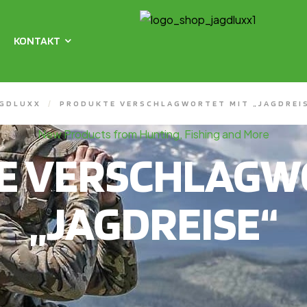
KONTAKT
GDLUXX
/
PRODUKTE VERSCHLAGWORTET MIT „JAGDREI
New Products from Hunting, Fishing and More
E VERSCHLAGWO
„JAGDREISE“