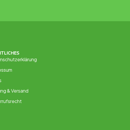
HTLICHES
nschutzerklärung
essum
s
ung & Versand
rrufsrecht