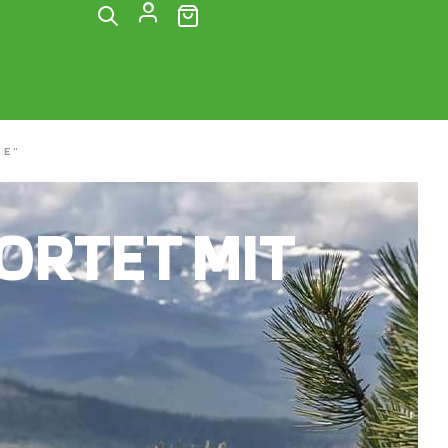
(0)
SE“
RTET MIT