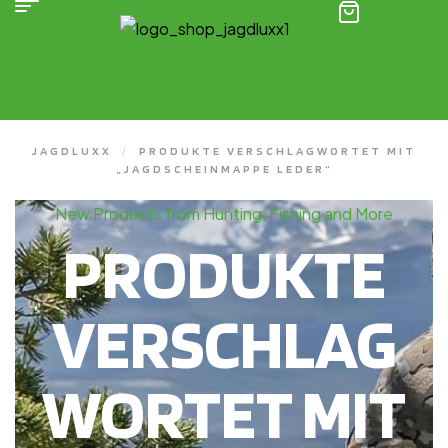
(0)
JAGDLUXX
/
PRODUKTE VERSCHLAGWORTET MIT
„JAGDSCHEINMAPPE LEDER“
New Products from Hunting, Fishing and More
PRODUKTE
VERSCHLAG
WORTET MIT