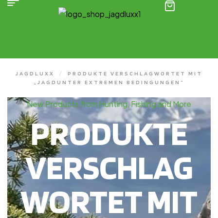
(0)
JAGDLUXX
/
PRODUKTE VERSCHLAGWORTET MIT
„JAGDUNTER EXTREMEN BEDINGUNGEN“
New Products from Hunting, Fishing and More
PRODUKTE
VERSCHLAG
WORTET MIT