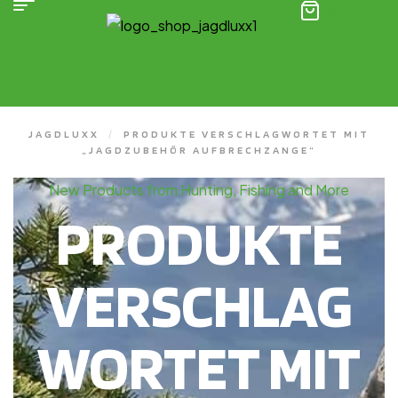
(0)
JAGDLUXX
/
PRODUKTE VERSCHLAGWORTET MIT
„JAGDZUBEHÖR AUFBRECHZANGE“
New Products from Hunting, Fishing and More
PRODUKTE
VERSCHLAG
WORTET MIT