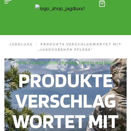
(0)
JAGDLUXX
/
PRODUKTE VERSCHLAGWORTET MIT
„JAGDZUBEHÖR PFLEGE“
New Products from Hunting, Fishing and More
PRODUKTE
VERSCHLAG
WORTET MIT