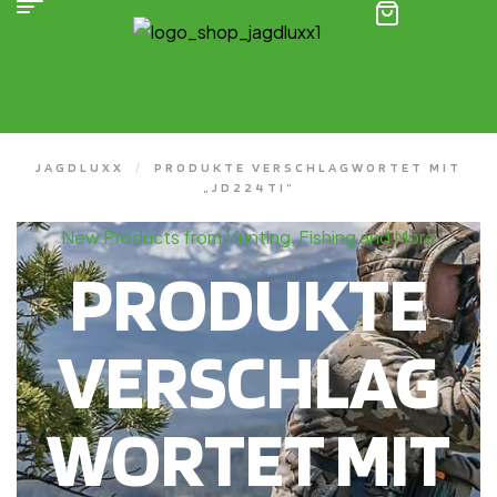
(0)
JAGDLUXX
/
PRODUKTE VERSCHLAGWORTET MIT
„JD224TI“
New Products from Hunting, Fishing and More
PRODUKTE
VERSCHLAG
WORTET MIT