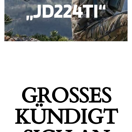
„JD224TI“
GROSSES K
ÜNDIGT S