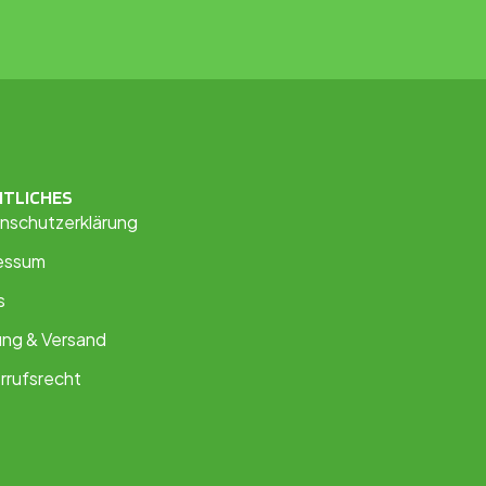
HTLICHES
nschutzerklärung
essum
s
ung & Versand
rrufsrecht