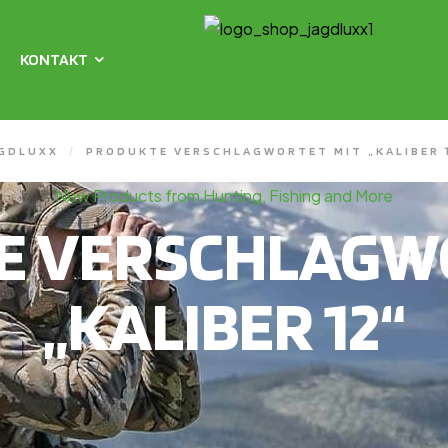
KONTAKT
GDLUXX
/
PRODUKTE VERSCHLAGWORTET MIT „KALIBER 
New Products from Hunting, Fishing and More
E VERSCHLAGWO
„KALIBER 12“