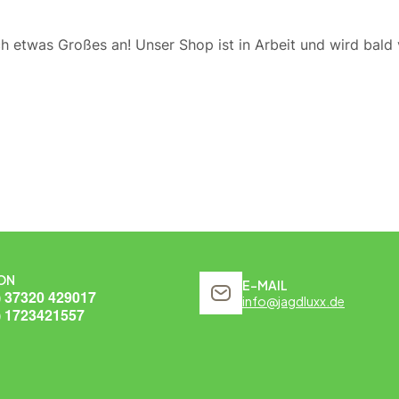
ch etwas Großes an! Unser Shop ist in Arbeit und wird bald v
ON
E-MAIL
) 37320 429017
info@jagdluxx.de
) 1723421557