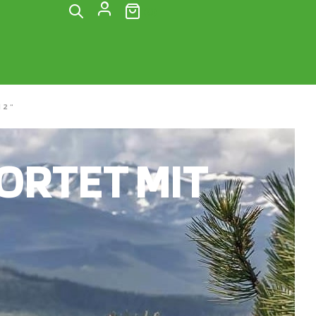
(0)
12“
RTET MIT