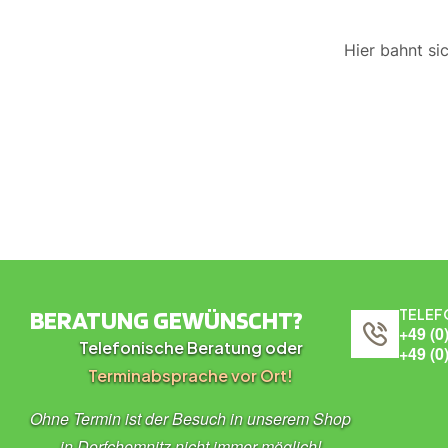
Hier bahnt si
BERATUNG GEWÜNSCHT?
TELEF
+49 (0
Telefonische Beratung oder
+49 (0
Terminabsprache vor Ort!
Ohne Termin ist der Besuch in unserem Shop
in Dorfchemnitz nicht immer möglich!