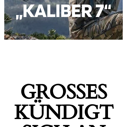
„KALIBER 7“
GROSSES K
ÜNDIGT S