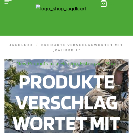
(0)
JAGDLUXX
/
PRODUKTE VERSCHLAGWORTET MIT
„KALIBER 7“
New Products from Hunting, Fishing and More
PRODUKTE
VERSCHLAG
WORTET MIT