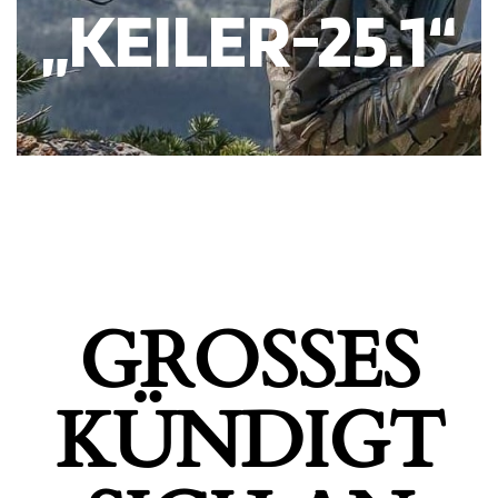
„KEILER-25.1“
GROSSES K
ÜNDIGT S