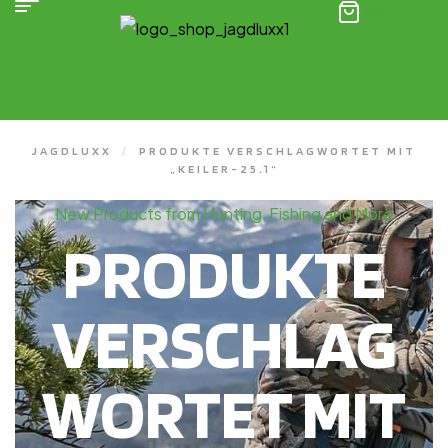
(0)
JAGDLUXX
/
PRODUKTE VERSCHLAGWORTET MIT
„KEILER-25.1“
New Products from Hunting, Fishing and More
PRODUKTE
VERSCHLAG
WORTET MIT