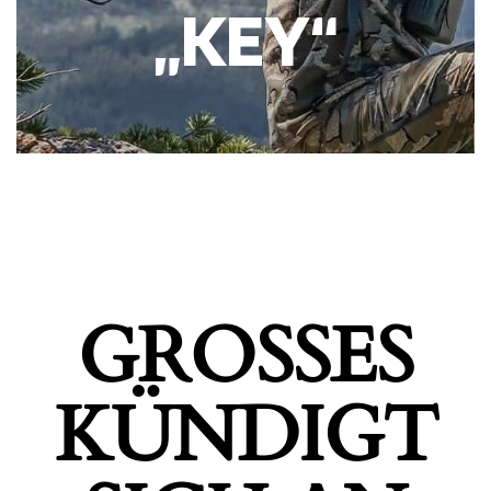
„KEY“
GROSSES K
ÜNDIGT S