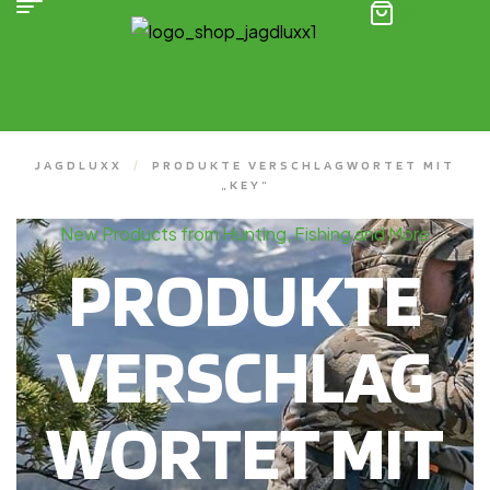
(0)
JAGDLUXX
/
PRODUKTE VERSCHLAGWORTET MIT
„KEY“
New Products from Hunting, Fishing and More
PRODUKTE
VERSCHLAG
WORTET MIT