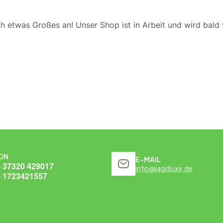
ch etwas Großes an! Unser Shop ist in Arbeit und wird bald v
ON
E-MAIL
) 37320 429017
info@jagdluxx.de
) 1723421557