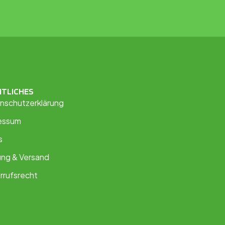
HTLICHES
nschutzerklärung
essum
s
ung & Versand
rrufsrecht