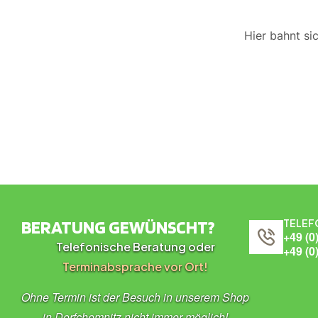
Hier bahnt si
BERATUNG GEWÜNSCHT?
TELEF
+49 (0
Telefonische Beratung oder
+49 (0
Terminabsprache vor Ort!
Ohne Termin ist der Besuch in unserem Shop
in Dorfchemnitz nicht immer möglich!