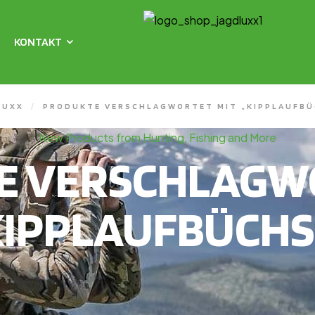
KONTAKT
LUXX
/
PRODUKTE VERSCHLAGWORTET MIT „KIPPLAUFBÜ
New Products from Hunting, Fishing and More
E VERSCHLAGWO
KIPPLAUFBÜCHS