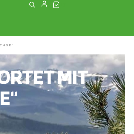
(0)
CHSE“
RTET MIT
E“