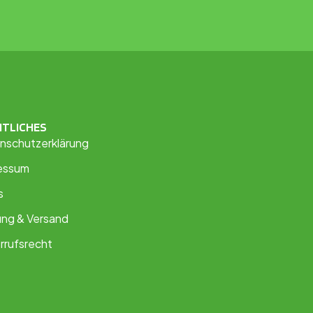
HTLICHES
nschutzerklärung
essum
s
ung & Versand
rrufsrecht