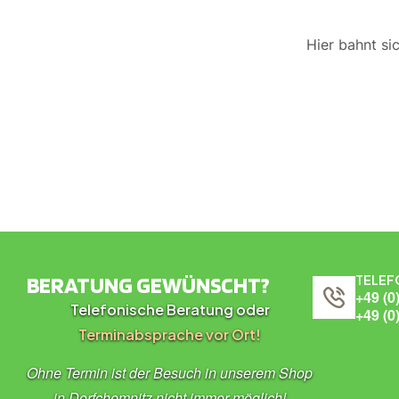
Hier bahnt si
BERATUNG GEWÜNSCHT?
TELEF
+49 (0
Telefonische Beratung oder
+49 (0
Terminabsprache vor Ort!
Ohne Termin ist der Besuch in unserem Shop
in Dorfchemnitz nicht immer möglich!