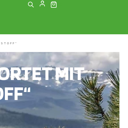
(0)
KSTOFF“
RTET MIT
OFF“