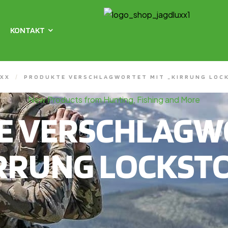
KONTAKT
XX
/
PRODUKTE VERSCHLAGWORTET MIT „KIRRUNG LOC
New Products from Hunting, Fishing and More
E VERSCHLAGWO
RRUNG LOCKST