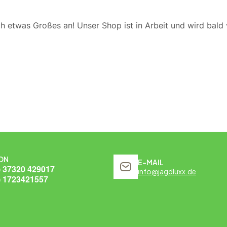
ch etwas Großes an! Unser Shop ist in Arbeit und wird bald v
ON
E-MAIL
) 37320 429017
info@jagdluxx.de
) 1723421557