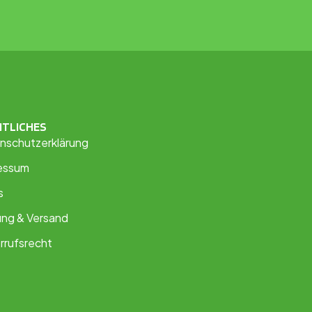
HTLICHES
nschutzerklärung
essum
s
ung & Versand
rrufsrecht