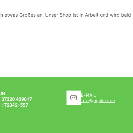
ch etwas Großes an! Unser Shop ist in Arbeit und wird bald v
ON
E-MAIL
) 37320 429017
info@jagdluxx.de
) 1723421557