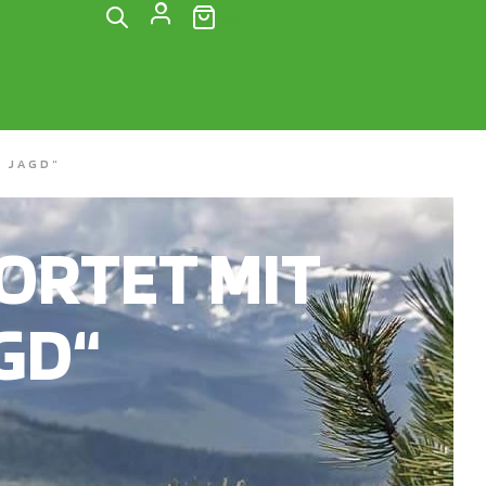
(0)
 JAGD“
RTET MIT
GD“