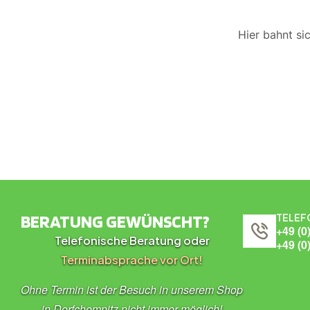
Hier bahnt si
BERATUNG GEWÜNSCHT?
TELEF
+49 (0
Telefonische Beratung oder
+49 (0
Terminabsprache vor Ort!
Ohne Termin ist der Besuch in unserem Shop
in Dorfchemnitz nicht immer möglich!