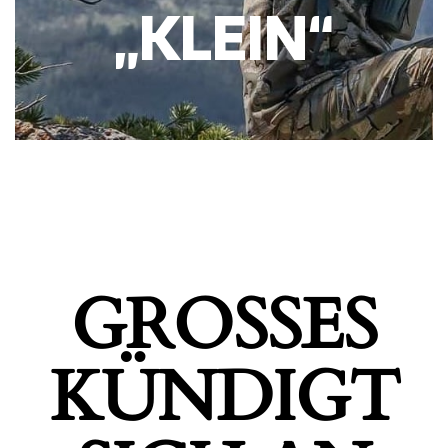
„KLEIN“
GROSSES K
ÜNDIGT S