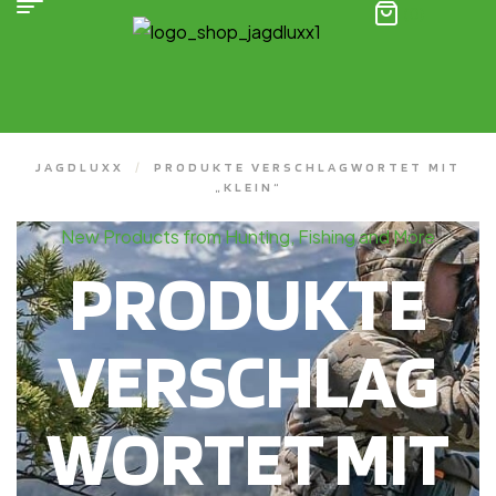
(0)
JAGDLUXX
/
PRODUKTE VERSCHLAGWORTET MIT
„KLEIN“
New Products from Hunting, Fishing and More
PRODUKTE
VERSCHLAG
WORTET MIT