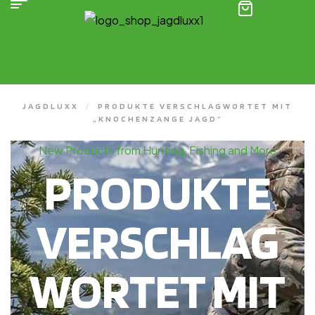
(0)
JAGDLUXX
/
PRODUKTE VERSCHLAGWORTET MIT
„KNOCHENZANGE JAGD“
New Products from Hunting, Fishing and More
PRODUKTE
VERSCHLAG
WORTET MIT