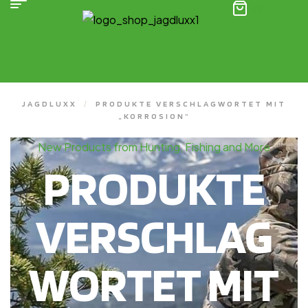
(0)
JAGDLUXX
/
PRODUKTE VERSCHLAGWORTET MIT
„KORROSION“
New Products from Hunting, Fishing and More
PRODUKTE
VERSCHLAG
WORTET MIT