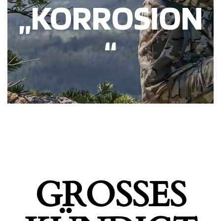
„KORROSION
“
GROSSES K