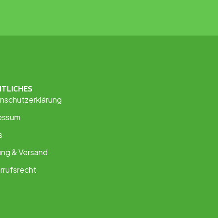
HTLICHES
nschutzerklärung
essum
s
ung & Versand
rrufsrecht