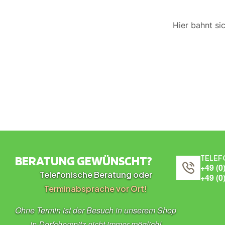
Hier bahnt si
BERATUNG GEWÜNSCHT?
TELEF
+49 (0
Telefonische Beratung oder
+49 (0
Terminabsprache vor Ort!
Ohne Termin ist der Besuch in unserem Shop
in Dorfchemnitz nicht immer möglich!