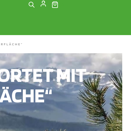
(0)
ERFLÄCHE“
RTET MIT
LÄCHE“