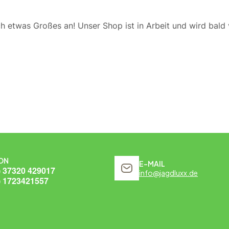
ch etwas Großes an! Unser Shop ist in Arbeit und wird bald v
ON
E-MAIL
) 37320 429017
info@jagdluxx.de
) 1723421557