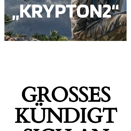
„KRYPTON2“
GROSSES K
ÜNDIGT S