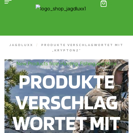
(0)
JAGDLUXX
/
PRODUKTE VERSCHLAGWORTET MIT
„KRYPTON2“
New Products from Hunting, Fishing and More
PRODUKTE
VERSCHLAG
WORTET MIT