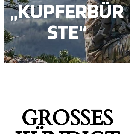
„KUPFERBÜR
STE“
GROSSES K