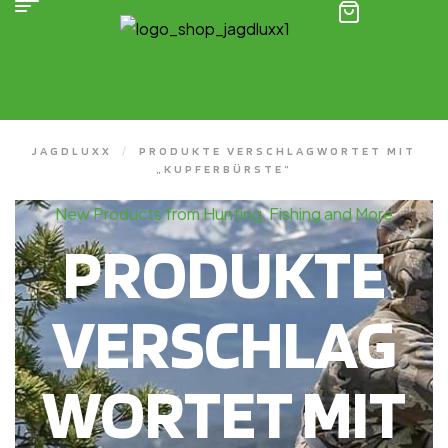
(0)
JAGDLUXX
/
PRODUKTE VERSCHLAGWORTET MIT
„KUPFERBÜRSTE“
New Products from Hunting, Fishing and More
PRODUKTE
VERSCHLAG
WORTET MIT