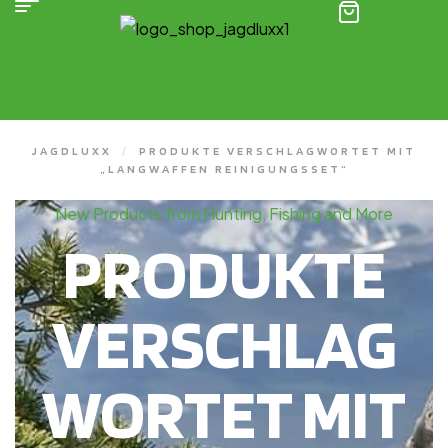
(0)
JAGDLUXX
/
PRODUKTE VERSCHLAGWORTET MIT
„LANGWAFFEN REINIGUNGSSET“
New Products from Hunting, Fishing and More
PRODUKTE
VERSCHLAG
WORTET MIT