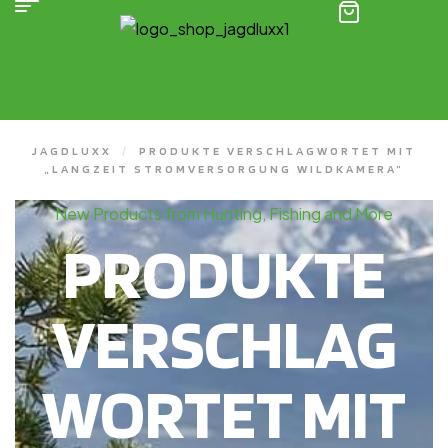
(0)
JAGDLUXX
/
PRODUKTE VERSCHLAGWORTET MIT
„LANGZEIT STROMVERSORGUNG WILDKAMERA“
New Products from Hunting, Fishing and More
PRODUKTE
VERSCHLAG
WORTET MIT