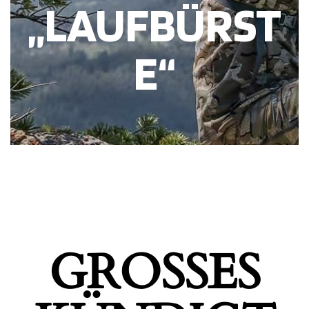
„LAUFBÜRST
E“
GROSSES K