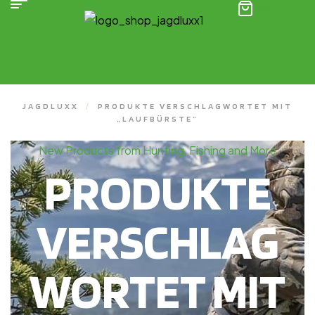
(0)
JAGDLUXX
/
PRODUKTE VERSCHLAGWORTET MIT
„LAUFBÜRSTE“
New Products from Hunting, Fishing and More
PRODUKTE
VERSCHLAG
WORTET MIT