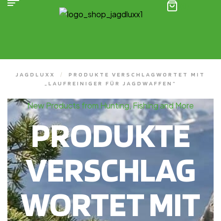
(0)
JAGDLUXX
/
PRODUKTE VERSCHLAGWORTET MIT
„LAUFREINIGER FÜR JAGDWAFFEN“
New Products from Hunting, Fishing and More
PRODUKTE
VERSCHLAG
WORTET MIT