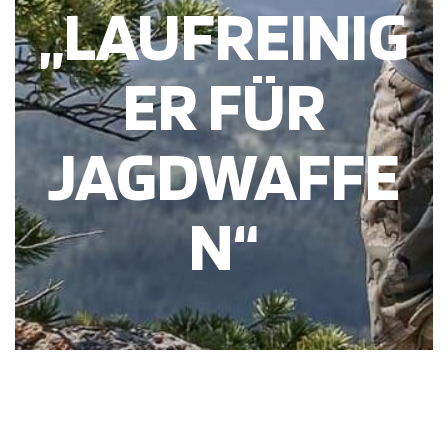
„LAUFREINIG
ER FÜR
JAGDWAFFE
N“