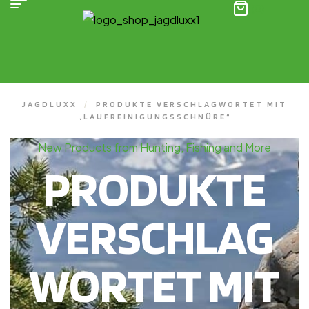
(0)
JAGDLUXX
/
PRODUKTE VERSCHLAGWORTET MIT
„LAUFREINIGUNGSSCHNÜRE“
New Products from Hunting, Fishing and More
PRODUKTE
VERSCHLAG
WORTET MIT