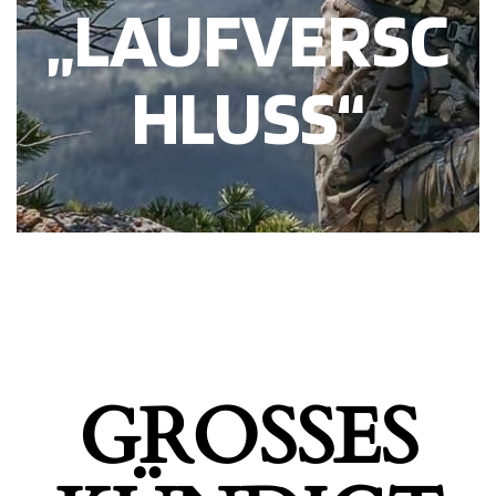
„LAUFVERSC
HLUSS“
GROSSES K