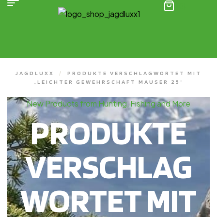
(0)
JAGDLUXX
/
PRODUKTE VERSCHLAGWORTET MIT
„LEICHTER GEWEHRSCHAFT MAUSER 25“
New Products from Hunting, Fishing and More
PRODUKTE
VERSCHLAG
WORTET MIT