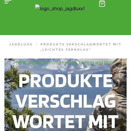
(0)
JAGDLUXX
/
PRODUKTE VERSCHLAGWORTET MIT
„LEICHTES FERNGLAS“
New Products from Hunting, Fishing and More
PRODUKTE
VERSCHLAG
WORTET MIT