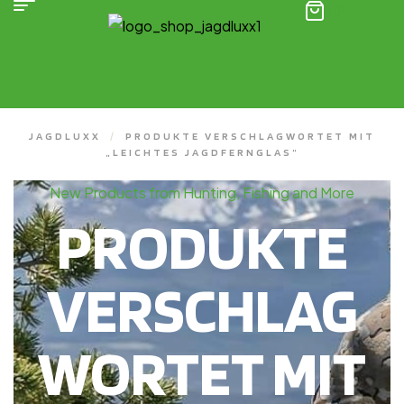
(0)
JAGDLUXX
/
PRODUKTE VERSCHLAGWORTET MIT
„LEICHTES JAGDFERNGLAS“
New Products from Hunting, Fishing and More
PRODUKTE
VERSCHLAG
WORTET MIT