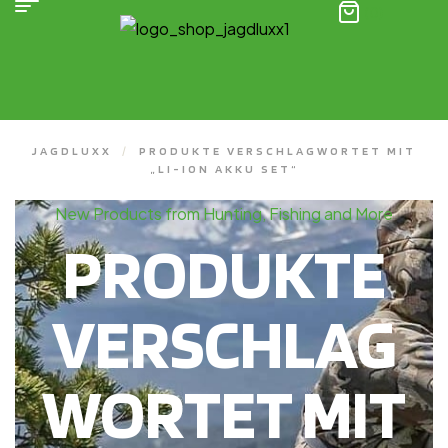
(0)
JAGDLUXX
/
PRODUKTE VERSCHLAGWORTET MIT
„LI-ION AKKU SET“
New Products from Hunting, Fishing and More
PRODUKTE
VERSCHLAG
WORTET MIT