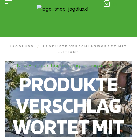
(0)
JAGDLUXX
/
PRODUKTE VERSCHLAGWORTET MIT
„LI-ION“
New Products from Hunting, Fishing and More
PRODUKTE
VERSCHLAG
WORTET MIT