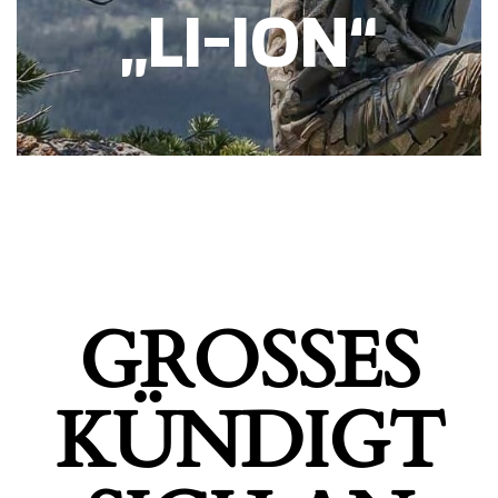
„LI-ION“
GROSSES K
ÜNDIGT S