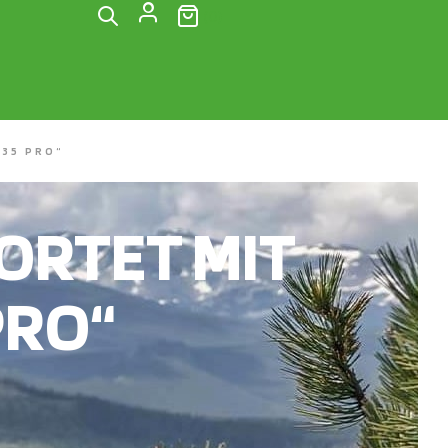
(0)
35 PRO“
RTET MIT
PRO“