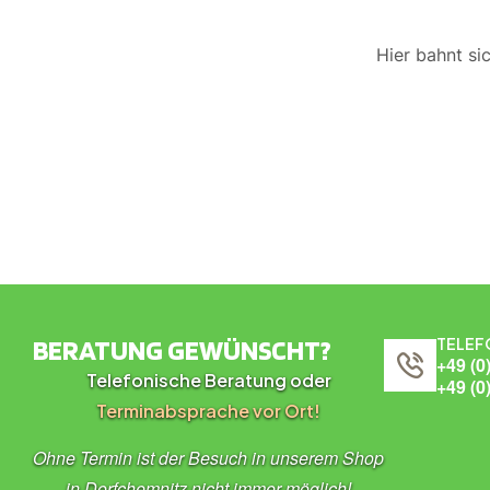
Hier bahnt si
BERATUNG GEWÜNSCHT?
TELEF
+49 (0
Telefonische Beratung oder
+49 (0
Terminabsprache vor Ort!
Ohne Termin ist der Besuch in unserem Shop
in Dorfchemnitz nicht immer möglich!