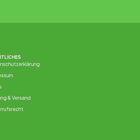
HTLICHES
nschutzerklärung
essum
s
ung & Versand
rrufsrecht