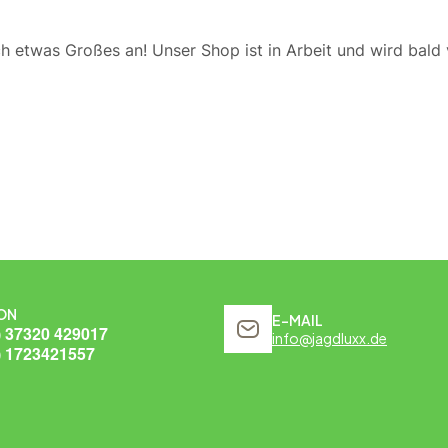
ch etwas Großes an! Unser Shop ist in Arbeit und wird bald v
ON
E-MAIL
) 37320 429017
info@jagdluxx.de
) 1723421557