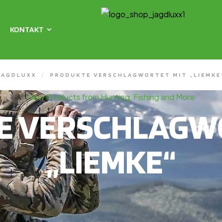
KONTAKT
JAGDLUXX
/
PRODUKTE VERSCHLAGWORTET MIT „LIEMKE
New Products from Hunting, Fishing and More
E VERSCHLAGWO
„LIEMKE“