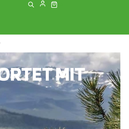
(0)
“
RTET MIT