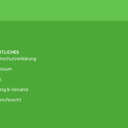
HTLICHES
nschutzerklärung
essum
s
ung & Versand
rrufsrecht