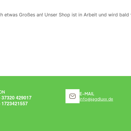
ch etwas Großes an! Unser Shop ist in Arbeit und wird bald v
ON
E-MAIL
) 37320 429017
info@jagdluxx.de
) 1723421557