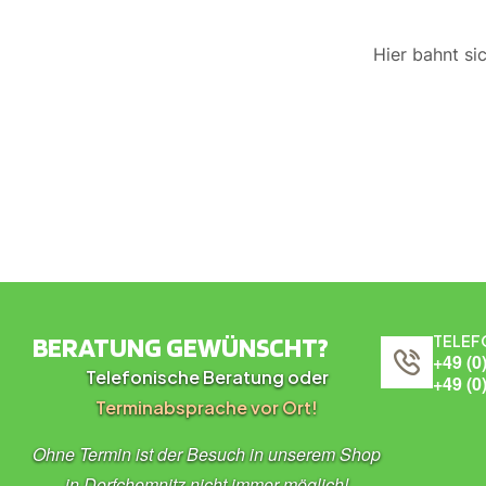
Hier bahnt si
BERATUNG GEWÜNSCHT?
TELEF
+49 (0
Telefonische Beratung oder
+49 (0
Terminabsprache vor Ort!
Ohne Termin ist der Besuch in unserem Shop
in Dorfchemnitz nicht immer möglich!