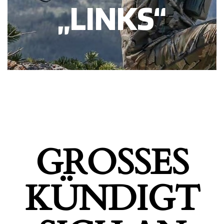
„LINKS“
GROSSES K
ÜNDIGT S