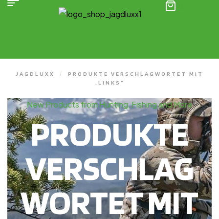
(0)
JAGDLUXX
/
PRODUKTE VERSCHLAGWORTET MIT
„LINKS“
New Products from Hunting, Fishing and More
PRODUKTE
VERSCHLAG
WORTET MIT