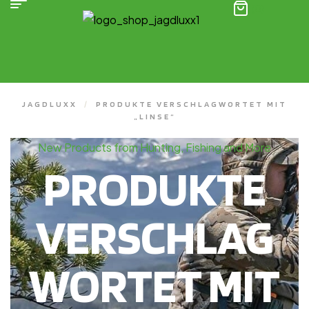
(0)
JAGDLUXX
/
PRODUKTE VERSCHLAGWORTET MIT
„LINSE“
New Products from Hunting, Fishing and More
PRODUKTE
VERSCHLAG
WORTET MIT