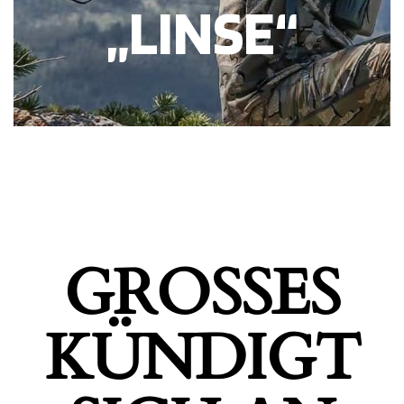
„LINSE“
GROSSES K
ÜNDIGT S