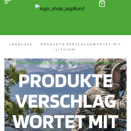
(0)
JAGDLUXX
/
PRODUKTE VERSCHLAGWORTET MIT
„LITHIUM“
New Products from Hunting, Fishing and More
PRODUKTE
VERSCHLAG
WORTET MIT