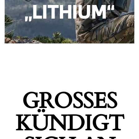
„LITHIUM“
GROSSES K
ÜNDIGT S