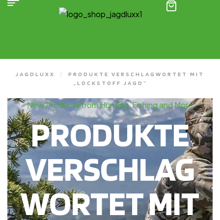
(0)
JAGDLUXX
/
PRODUKTE VERSCHLAGWORTET MIT
„LOCKSTOFF JAGD“
New Products from Hunting, Fishing and More
PRODUKTE
VERSCHLAG
WORTET MIT