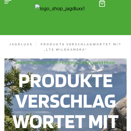
(0)
JAGDLUXX
/
PRODUKTE VERSCHLAGWORTET MIT
„LTE WILDKAMERA“
New Products from Hunting, Fishing and More
PRODUKTE
VERSCHLAG
WORTET MIT