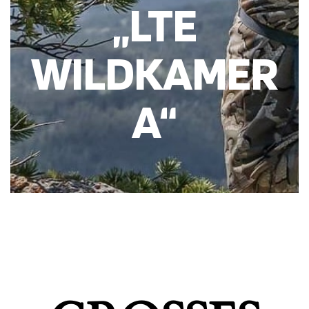
„LTE
WILDKAMER
A“