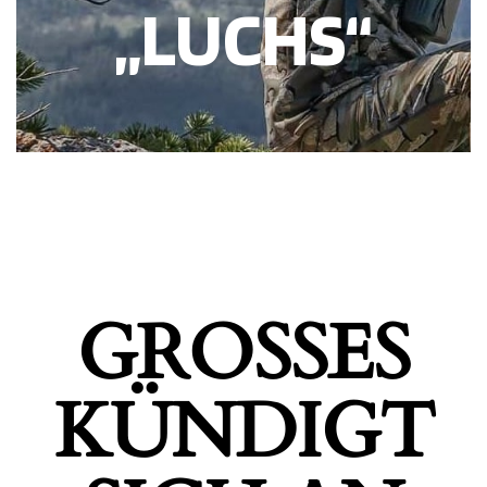
„LUCHS“
GROSSES K
ÜNDIGT S