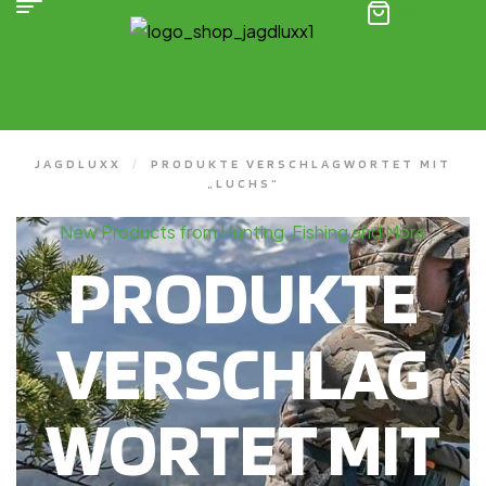
(0)
JAGDLUXX
/
PRODUKTE VERSCHLAGWORTET MIT
„LUCHS“
New Products from Hunting, Fishing and More
PRODUKTE
VERSCHLAG
WORTET MIT