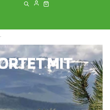
(0)
“
RTET MIT