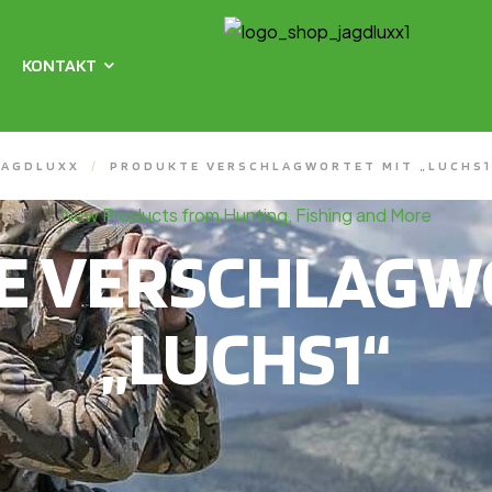
KONTAKT
JAGDLUXX
/
PRODUKTE VERSCHLAGWORTET MIT „LUCHS1
New Products from Hunting, Fishing and More
E VERSCHLAGWO
„LUCHS1“