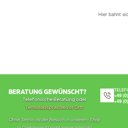
Hier bahnt si
BERATUNG GEWÜNSCHT?
TELEF
+49 (0
Telefonische Beratung oder
+49 (0
Terminabsprache vor Ort!
Ohne Termin ist der Besuch in unserem Shop
in Dorfchemnitz nicht immer möglich!