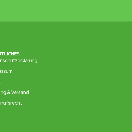
HTLICHES
nschutzerklärung
essum
s
ung & Versand
rrufsrecht