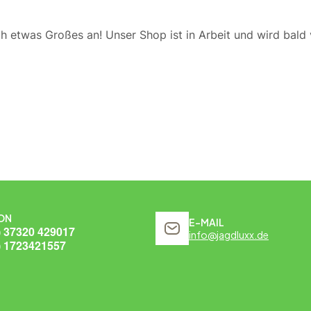
ch etwas Großes an! Unser Shop ist in Arbeit und wird bald v
ON
E-MAIL
) 37320 429017
info@jagdluxx.de
) 1723421557