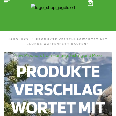
(0)
JAGDLUXX
/
PRODUKTE VERSCHLAGWORTET MIT
„LUPUS WAFFENFETT KAUFEN“
New Products from Hunting, Fishing and More
PRODUKTE
VERSCHLAG
WORTET MIT