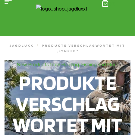
(0)
JAGDLUXX
/
PRODUKTE VERSCHLAGWORTET MIT
„LYNRED“
New Products from Hunting, Fishing and More
PRODUKTE
VERSCHLAG
WORTET MIT