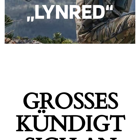
„LYNRED“
GROSSES K
ÜNDIGT S