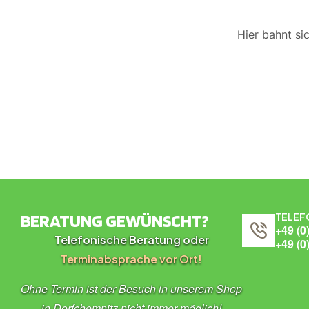
Hier bahnt si
BERATUNG GEWÜNSCHT?
TELEF
+49 (0
Telefonische Beratung oder
+49 (0
Terminabsprache vor Ort!
Ohne Termin ist der Besuch in unserem Shop
in Dorfchemnitz nicht immer möglich!