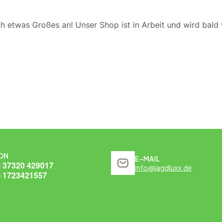
ch etwas Großes an! Unser Shop ist in Arbeit und wird bald v
ON
E-MAIL
) 37320 429017
info@jagdluxx.de
) 1723421557