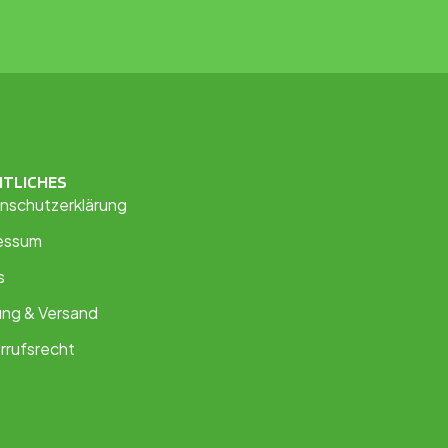
HTLICHES
nschutzerklärung
essum
s
ung & Versand
rrufsrecht