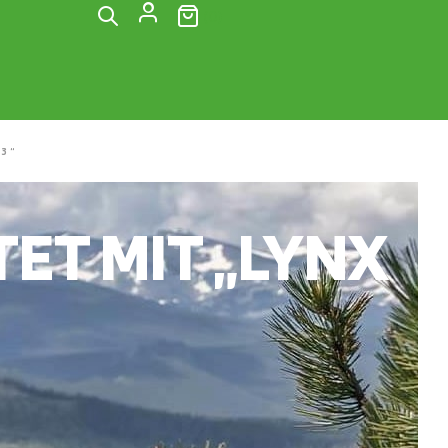
(0)
3“
T MIT „LYNX