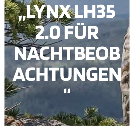
„LYNX LH35
2.0 FÜR
NACHTBEOB
ACHTUNGEN
“