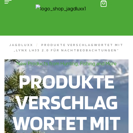
(0)
JAGDLUXX
/
PRODUKTE VERSCHLAGWORTET MIT
„LYNX LH35 2.0 FÜR NACHTBEOBACHTUNGEN“
New Products from Hunting, Fishing and More
PRODUKTE
VERSCHLAG
WORTET MIT