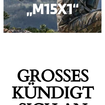
„M15X1“
GROSSES K
ÜNDIGT S