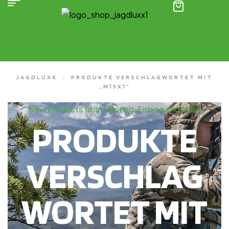
(0)
JAGDLUXX
/
PRODUKTE VERSCHLAGWORTET MIT
„M15X1“
New Products from Hunting, Fishing and More
PRODUKTE
VERSCHLAG
WORTET MIT