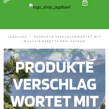
(0)
JAGDLUXX
/
PRODUKTE VERSCHLAGWORTET MIT
„MAGAZIN BERETTA BRX1 KAUFEN“
New Products from Hunting, Fishing and More
PRODUKTE
VERSCHLAG
WORTET MIT