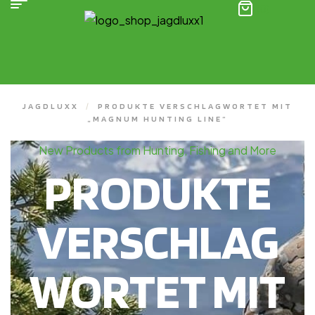
(0)
JAGDLUXX
/
PRODUKTE VERSCHLAGWORTET MIT
„MAGNUM HUNTING LINE“
New Products from Hunting, Fishing and More
PRODUKTE
VERSCHLAG
WORTET MIT