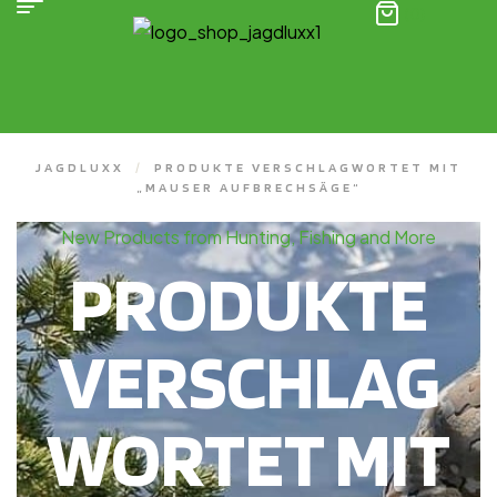
(0)
JAGDLUXX
/
PRODUKTE VERSCHLAGWORTET MIT
„MAUSER AUFBRECHSÄGE“
New Products from Hunting, Fishing and More
PRODUKTE
VERSCHLAG
WORTET MIT