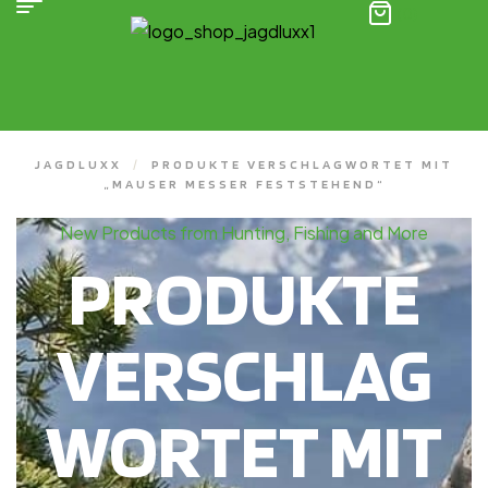
(0)
JAGDLUXX
/
PRODUKTE VERSCHLAGWORTET MIT
„MAUSER MESSER FESTSTEHEND“
New Products from Hunting, Fishing and More
PRODUKTE
VERSCHLAG
WORTET MIT