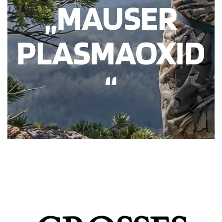
„MAUSER
PLASMAOXID
“