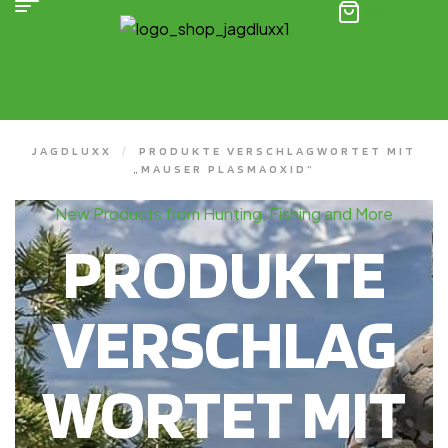
(0)
JAGDLUXX
/
PRODUKTE VERSCHLAGWORTET MIT
„MAUSER PLASMAOXID“
New Products from Hunting, Fishing and More
PRODUKTE
VERSCHLAG
WORTET MIT